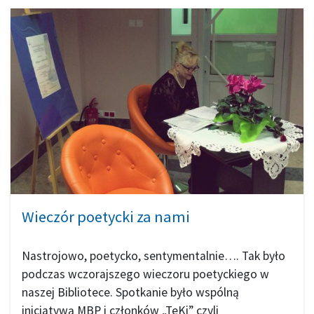
Wieczór poetycki za nami
Nastrojowo, poetycko, sentymentalnie…. Tak było
podczas wczorajszego wieczoru poetyckiego w
naszej Bibliotece. Spotkanie było wspólną
inicjatywą MBP i członków „TeKi” czyli