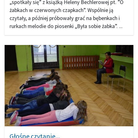
„spotkały się” z książką Heleny Bechlerowej pt. ”O
żabkach w czerwonych czapkach”. Wspólnie ją
czytały, a później próbowały grać na bębenkach i
rurkach melodie do piosenki „Była sobie żabka”. ...
Głośne czytanie...