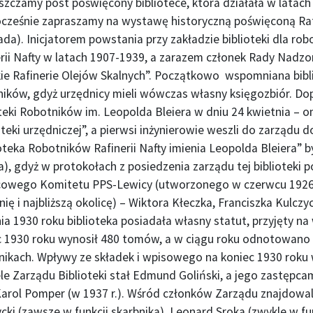
zczamy post poświęcony bibliotece, która działała w latach 3
cześnie zapraszamy na wystawę historyczną poświęconą Rafin
ada). Inicjatorem powstania przy zakładzie biblioteki dla rob
rii Nafty w latach 1907-1939, a zarazem członek Rady Nadzor
kie Rafinerie Olejów Skalnych”. Początkowo wspomniana bibl
ników, gdyż urzędnicy mieli wówczas własny księgozbiór. Do
teki Robotników im. Leopolda Bleiera w dniu 24 kwietnia – o
oteki urzędniczej”, a pierwsi inżynierowie weszli do zarządu
oteka Robotników Rafinerii Nafty imienia Leopolda Bleiera” 
), gdyż w protokołach z posiedzenia zarządu tej biblioteki 
cowego Komitetu PPS-Lewicy (utworzonego w czerwcu 1926 
nię i najbliższą okolicę) – Wiktora Kłeczka, Franciszka Kul
ia 1930 roku biblioteka posiadała własny statut, przyjęty n
c 1930 roku wynosił 480 tomów, a w ciągu roku odnotowano 
nikach. Wpływy ze składek i wpisowego na koniec 1930 roku w
le Zarządu Biblioteki stał Edmund Goliński, a jego zastępcam
arol Pomper (w 1937 r.). Wśród członków Zarządu znajdowali 
cki (zawsze w funkcji skarbnika), Leonard Sroka (zwykle w fun