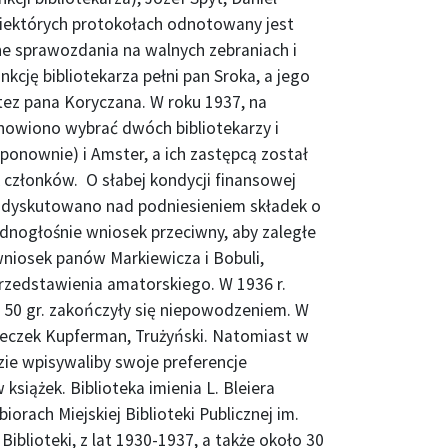
niektórych protokołach odnotowany jest
zne sprawozdania na walnych zebraniach i
nkcję bibliotekarza pełni pan Sroka, a jego
tez pana Koryczana. W roku 1937, na
nowiono wybrać dwóch bibliotekarzy i
ponownie) i Amster, a ich zastępcą został
 członków. O słabej kondycji finansowej
oku dyskutowano nad podniesieniem składek o
ednogłośnie wniosek przeciwny, aby zaległe
 wniosek panów Markiewicza i Bobuli,
przedstawienia amatorskiego. W 1936 r.
o 50 gr. zakończyły się niepowodzeniem. W
Kłeczek Kupferman, Trużyński. Natomiast w
ie wpisywaliby swoje preferencje
siążek. Biblioteka imienia L. Bleiera
iorach Miejskiej Biblioteki Publicznej im.
iblioteki, z lat 1930-1937, a także około 30