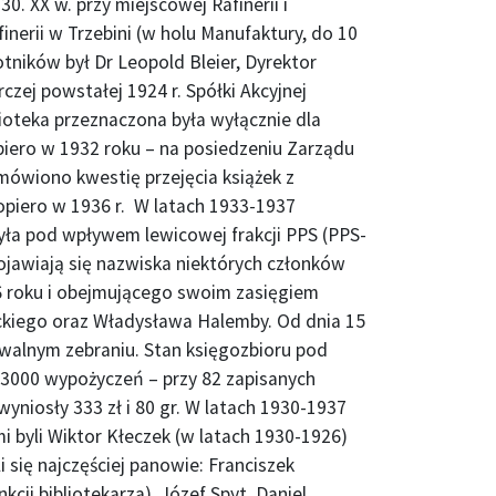
0. XX w. przy miejscowej Rafinerii i
erii w Trzebini (w holu Manufaktury, do 10
otników był Dr Leopold Bleier, Dyrektor
czej powstałej 1924 r. Spółki Akcyjnej
ioteka przeznaczona była wyłącznie dla
piero w 1932 roku – na posiedzeniu Zarządu
mówiono kwestię przejęcia książek z
 dopiero w 1936 r. W latach 1933-1937
była pod wpływem lewicowej frakcji PPS (PPS-
pojawiają się nazwiska niektórych członków
roku i obejmującego swoim zasięgiem
czyckiego oraz Władysława Halemby. Od dnia 15
a walnym zebraniu. Stan księgozbioru pod
3000 wypożyczeń – przy 82 zapisanych
yniosły 333 zł i 80 gr. W latach 1930-1937
i byli Wiktor Kłeczek (w latach 1930-1926)
się najczęściej panowie: Franciszek
kcji bibliotekarza), Józef Spyt, Daniel