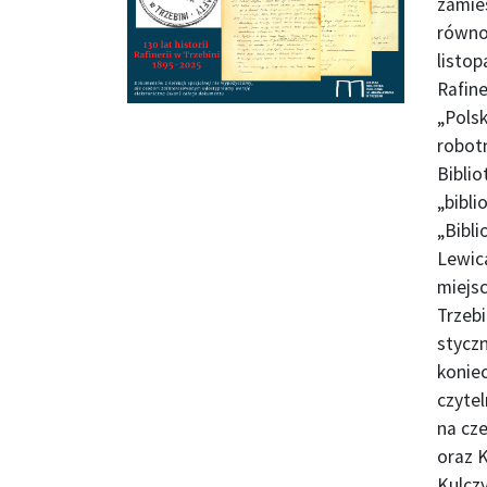
zamies
równo
listop
Rafine
„Pols
robot
Biblio
„bibli
„Bibli
Lewica
miejs
Trzebi
styczn
konie
czytel
na cze
oraz K
Kulczy