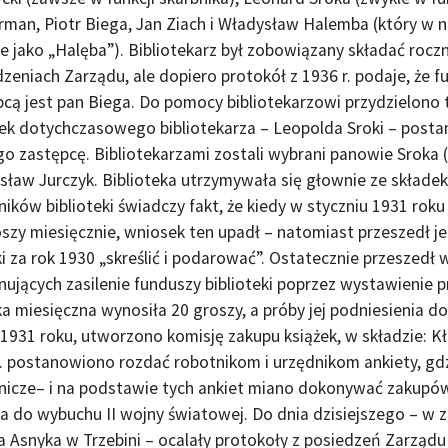
rman, Piotr Biega, Jan Ziach i Władysław Halemba (który w 
e jako „Halęba”). Bibliotekarz był zobowiązany składać roc
zeniach Zarządu, ale dopiero protokół z 1936 r. podaje, że fu
pcą jest pan Biega. Do pomocy bibliotekarzowi przydzielono 
ek dotychczasowego bibliotekarza – Leopolda Sroki – posta
o zastępcę. Bibliotekarzami zostali wybrani panowie Sroka (
sław Jurczyk. Biblioteka utrzymywała się głownie ze składek
ników biblioteki świadczy fakt, że kiedy w styczniu 1931 r
szy miesięcznie, wniosek ten upadł – natomiast przeszedł j
i za rok 1930 „skreślić i podarować”. Ostatecznie przeszedł
ujących zasilenie funduszy biblioteki poprzez wystawienie 
a miesięczna wynosiła 20 groszy, a próby jej podniesienia d
 1931 roku, utworzono komisję zakupu książek, w składzie: 
r. postanowiono rozdać robotnikom i urzędnikom ankiety, gdz
nicze– i na podstawie tych ankiet miano dokonywać zakupów k
ła do wybuchu II wojny światowej. Do dnia dzisiejszego – w zb
Asnyka w Trzebini – ocalały protokoły z posiedzeń Zarządu B