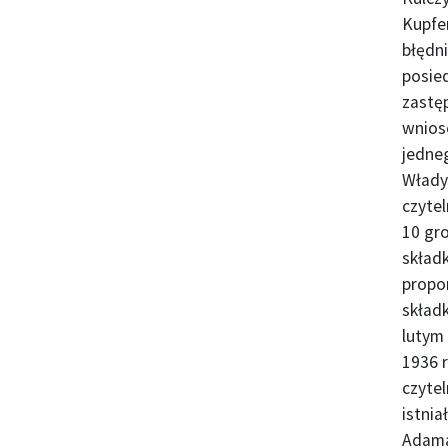
Kupfe
błędni
posied
zastę
wnios
jedneg
Włady
czytel
10 gro
składk
propon
składk
lutym
1936 
czytel
istnia
Adama 