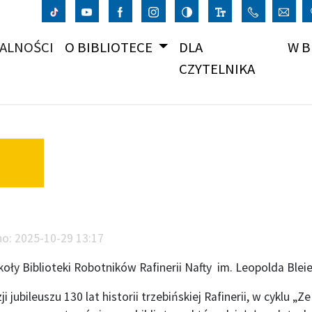
(CURRENT)
ALNOŚCI
O BIBLIOTECE
DLA
W B
CZYTELNIKA
no:
2025-10-29 13:17
oły Biblioteki Robotników Rafinerii Nafty im. Leopolda Bleie
ji jubileuszu 130 lat historii trzebińskiej Rafinerii, w cyklu „Ze