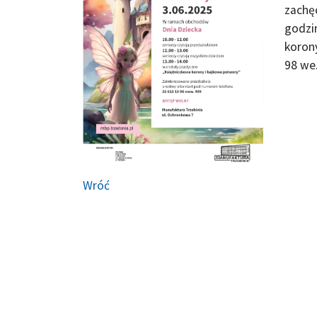
zachęc
godzi
koron
98 we
Wróć