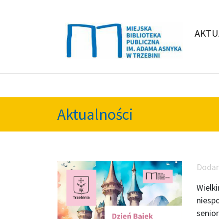
AKTU
Aktualności
Doda
Wielki
niesp
senio