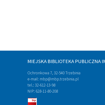
MIEJSKA BIBLIOTEKA PUBLICZNA I
Ochronkowa 7, 32-540 Trzebinia
e-mail: mbp@mbp.trzebinia.pl
tel.: 32-612-13-98
NIP: 628-11-80-208