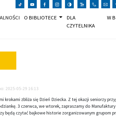
(CURRENT)
ALNOŚCI
O BIBLIOTECE
DLA
W B
CZYTELNIKA
no:
2025-05-29 16:13
mi krokami zbliża się Dzień Dziecka. Z tej okazji seniorzy prz
odziankę. 3 czerwca, we wtorek, zapraszamy do Manufaktur
rzy będą czytać bajkowe historie zorganizowanym grupom p