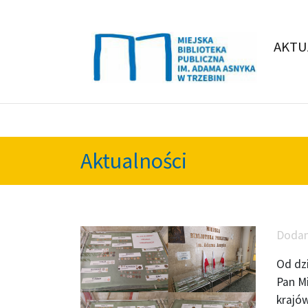
AKTU
Aktualności
Doda
Od dz
Pan M
krajó