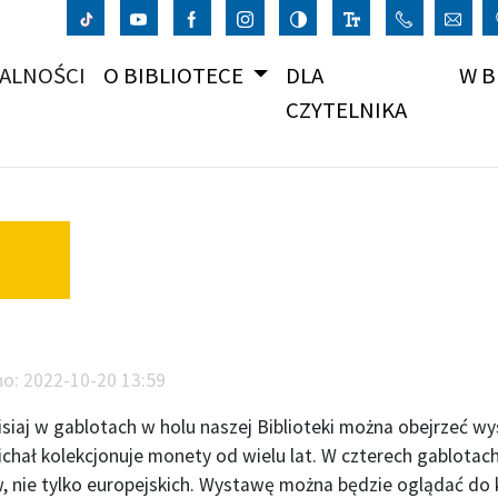
(CURRENT)
ALNOŚCI
O BIBLIOTECE
DLA
W B
CZYTELNIKA
no:
2022-10-20 13:59
isiaj w gablotach w holu naszej Biblioteki można obejrzeć
ichał kolekcjonuje monety od wielu lat. W czterech gablota
w, nie tylko europejskich. Wystawę można będzie oglądać do