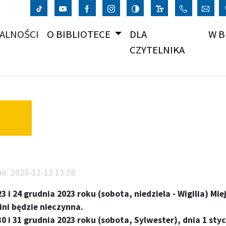
(CURRENT)
ALNOŚCI
O BIBLIOTECE
DLA
W B
CZYTELNIKA
no:
2023-12-13 13:28
23 i 24 grudnia 2023 roku (sobota, niedziela - Wigilia) M
ini będzie nieczynna.
30 i 31 grudnia 2023 roku (sobota, Sylwester), dnia 1 sty