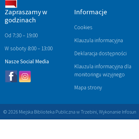
Zapraszamy w
Informacje
godzinach
Cookies
Od 7:30 – 19:00
Klauzula informacyjna
W soboty 8:00 – 13:00
Deklaracja dostępności
Nasze Social Media
Klauzula informacyjna dla
monitoringu wizyjnego
Mapa strony
© 2026 Miejska Biblioteka Publiczna w Trzebini, Wykonanie
Infosun