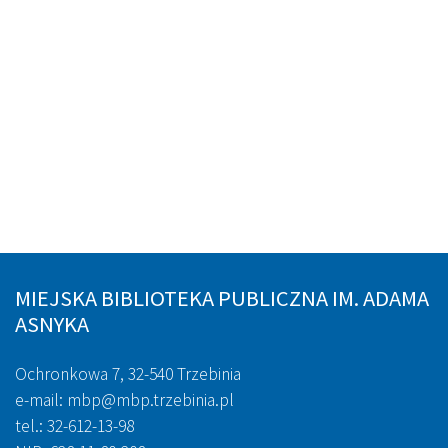
MIEJSKA BIBLIOTEKA PUBLICZNA IM. ADAMA
ASNYKA
Ochronkowa 7, 32-540 Trzebinia
e-mail: mbp@mbp.trzebinia.pl
tel.: 32-612-13-98