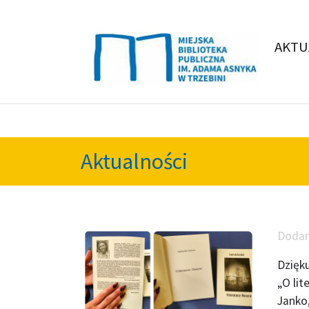
AKTU
Aktualności
Doda
Dzięku
„O lit
Janko