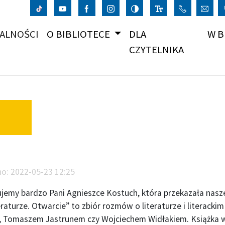
(CURRENT)
ALNOŚCI
O BIBLIOTECE
DLA
W B
CZYTELNIKA
no:
2022-05-23 12:25
jemy bardzo Pani Agnieszce Kostuch, która przekazała naszej
eraturze. Otwarcie” to zbiór rozmów o literaturze i literack
, Tomaszem Jastrunem czy Wojciechem Widłakiem. Książka w na