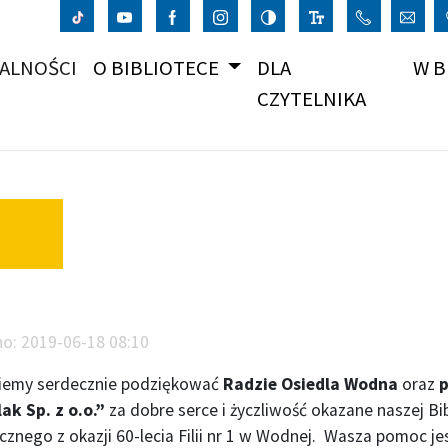
(CURRENT)
ALNOŚCI
O BIBLIOTECE
DLA
W B
CZYTELNIKA
no:
2019-06-18 08:10
iemy serdecznie podziękować
Radzie Osiedla Wodna
oraz
p
ak Sp. z o.o.”
za dobre serce i życzliwość okazane naszej Bi
cznego z okazji 60-lecia Filii nr 1 w Wodnej. Wasza pomoc j