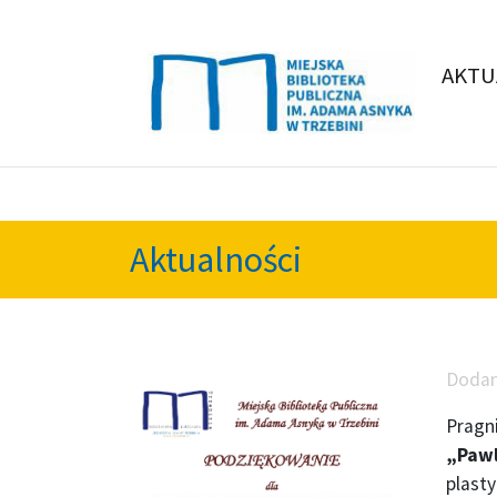
AKTU
Aktualności
Doda
Pragn
„Pawl
plasty