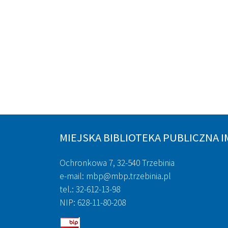
MIEJSKA BIBLIOTEKA PUBLICZNA I
Ochronkowa 7, 32-540 Trzebinia
e-mail: mbp@mbp.trzebinia.pl
tel.: 32-612-13-98
NIP: 628-11-80-208