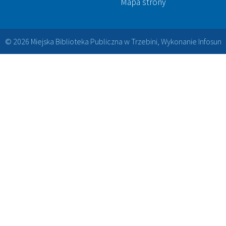
Mapa strony
© 2026 Miejska Biblioteka Publiczna w Trzebini, Wykonanie
Infosun