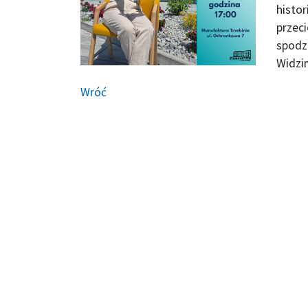
histor
przeci
spodzi
Widzim
Wróć