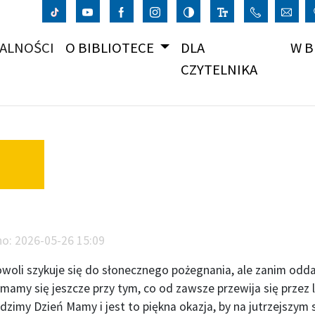
(CURRENT)
ALNOŚCI
O BIBLIOTECE
DLA
W B
CZYTELNIKA
no:
2026-05-26 15:09
owoli szykuje się do słonecznego pożegnania, ale zanim odd
mamy się jeszcze przy tym, co od zawsze przewija się przez lite
zimy Dzień Mamy i jest to piękna okazja, by na jutrzejszym 