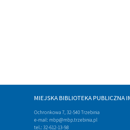
MIEJSKA BIBLIOTEKA PUBLICZNA I
Ochronkowa 7, 32-540 Trzebinia
e-mail: mbp@mbp.trzebinia.pl
tel.: 32-612-13-98