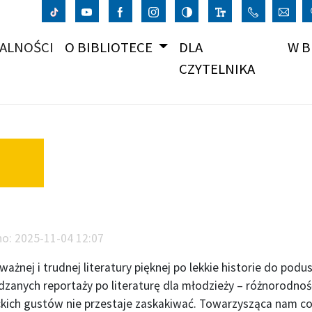
(CURRENT)
ALNOŚCI
O BIBLIOTECE
DLA
W B
CZYTELNIKA
no:
2025-11-04 12:07
ażnej i trudnej literatury pięknej po lekkie historie do podu
dzanych reportaży po literaturę dla młodzieży – różnorodnoś
ackich gustów nie przestaje zaskakiwać. Towarzysząca nam 