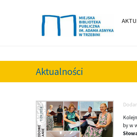
AKTU
Aktualności
Doda
Kolej
by w w
Słow