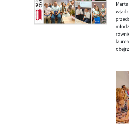
Marta 
władz 
przeds
młodz
równi
laurea
obejrz