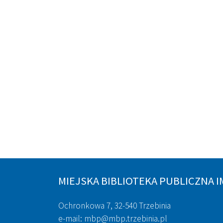
MIEJSKA BIBLIOTEKA PUBLICZNA I
Ochronkowa 7, 32-540 Trzebinia
e-mail: mbp@mbp.trzebinia.pl