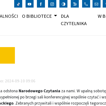
(CURRENT)
ALNOŚCI
O BIBLIOTECE
DLA
W B
CZYTELNIKA
no:
2024-09-10 09:06
na odsłona
Narodowego Czytania
za nami. W upalną sobotę 
ypełnionej po brzegi sali konferencyjnej wspólnie czytać i 
ackiego
. Zebranych przywitali i wspólnie rozpoczęli tegorocz