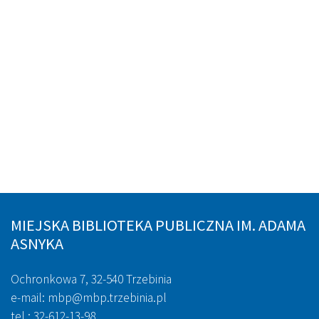
MIEJSKA BIBLIOTEKA PUBLICZNA IM. ADAMA
ASNYKA
Ochronkowa 7, 32-540 Trzebinia
e-mail: mbp@mbp.trzebinia.pl
tel.: 32-612-13-98