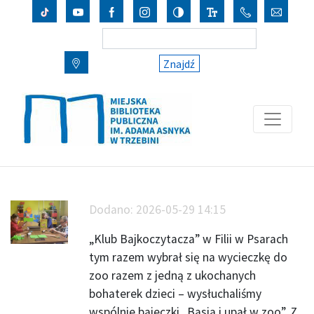
Znajdź
Dodano:
2026-05-29 14:15
„Klub Bajkoczytacza” w Filii w Psarach
tym razem wybrał się na wycieczkę do
zoo razem z jedną z ukochanych
bohaterek dzieci – wysłuchaliśmy
wspólnie bajeczki „Basia i upał w zoo”. Z