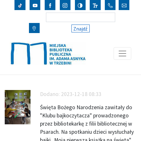
Znajdź
Dodano:
2023-12-18 08:33
Święta Bożego Narodzenia zawitały do
"Klubu bajkoczytacza" prowadzonego
przez bibliotekarkę z filii bibliotecznej w
Psarach. Na spotkaniu dzieci wysłuchały
bajki „Moja pierwsza książka na święta"