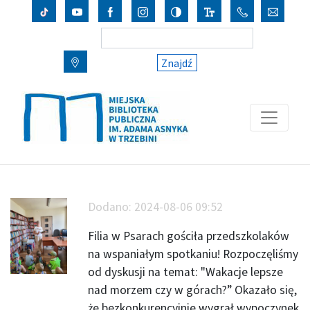
Znajdź
Dodano:
2024-08-06 09:52
Filia w Psarach gościła przedszkolaków
na wspaniałym spotkaniu! Rozpoczęliśmy
od dyskusji na temat: "Wakacje lepsze
nad morzem czy w górach?” Okazało się,
że bezkonkurencyjnie wygrał wypoczynek