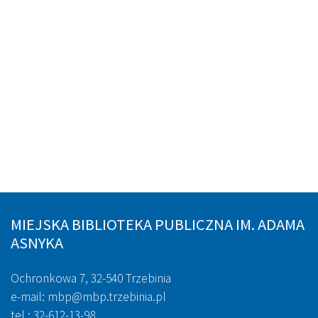
MIEJSKA BIBLIOTEKA PUBLICZNA IM. ADAMA
ASNYKA
Ochronkowa 7, 32-540 Trzebinia
e-mail: mbp@mbp.trzebinia.pl
tel.: 32-612-13-98